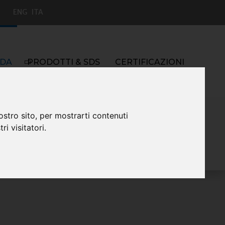
ENG
ITA
S
NDA
PRODOTTI & SDS
CERTIFICAZIONI
ostro sito, per mostrarti contenuti
ri visitatori.