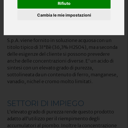
CAS no. 7664-96-9
Rifiuto
Cambia le mie impostazioni
PROPRIETÀ
L'Acido Solforico Elettrolito di Marchi Industriale
S.p.A. viene fornito in soluzione acquosa con un
titolo tipico di 31°Bè (36,3% H2SO4), ma a seconda
delle esigenze del cliente si possono prevedere
anche delle concentrazioni diverse. E' un acido di
sintesi con un elevato grado di purezza,
sottolineata da un contenuto di ferro, manganese,
vanadio, nichel e cromo molto limitati.
SETTORI DI IMPIEGO
L'elevato grado di purezza rende questo prodotto
adatto all'utilizzo per il riempimento degli
accumulatori al piombo. Inoltre la concentrazione