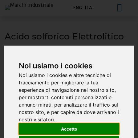
ENG
ITA
Acido solforico Elettrolitico
Noi usiamo i cookies
L'Acido Solforico Elettrolito di Marchi Industriale
Noi usiamo i cookies e altre tecniche di
S.p.A. è ottenuto utilizzando un moderno processo
tracciamento per migliorare la tua
catalitico a contatto che utilizza come materia
esperienza di navigazione nel nostro sito,
prima zolfo puro allo stato elementare.
per mostrarti contenuti personalizzati e
annunci mirati, per analizzare il traffico sul
Identificazione del prodotto
Nome Chimico: Acido Solforico Diluito < 51%
nostro sito, e per capire da dove arrivano i
H2SO4
nostri visitatori.
EC Index no. 016-020-00-8
Accetto
EINECS no. 231-639-5